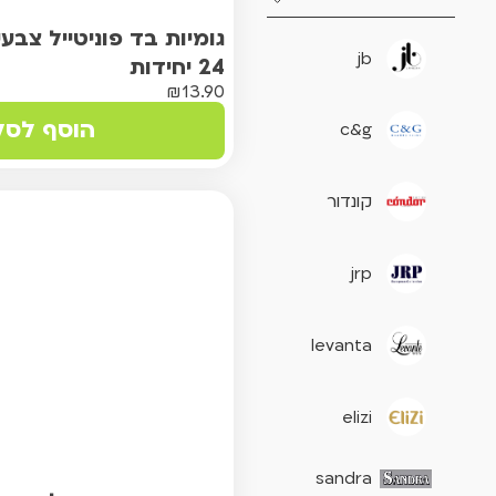
גומיות בד פוניטייל צבעים
jb
24 יחידות
₪
13.90
הוסף לסל
c&g
קונדור
jrp
levanta
elizi
sandra