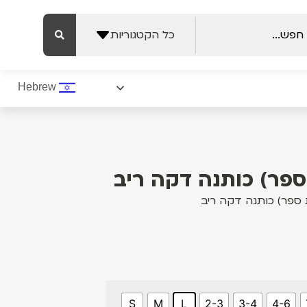
Hebrew
S
M
L
2-3
3-4
4-6